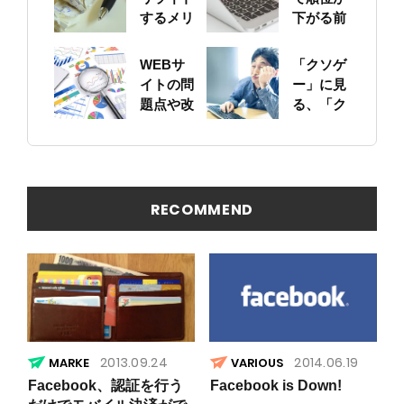
するメリ
下がる前
ットにつ
に！自身
いて
のサイト
WEBサ
「クソゲ
をちゃん
イトの問
ー」に見
と確認し
題点や改
る、「ク
ておこう
善ポイン
ソサイ
トの概要
ト」の原
を簡易に
因
見つける
方法
RECOMMEND
2013.09.24
2014.06.19
VARIOUS
Facebook、認証を行う
Facebook is Down!