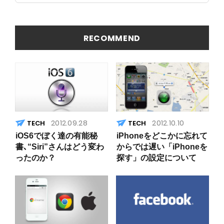
とめ
Insight）が
すごい！
RECOMMEND
2012.09.28
2012.10.10
iOS6でぼく達の有能秘
iPhoneをどこかに忘れて
書､“Siri”さんはどう変わ
からでは遅い「iPhoneを
ったのか？
探す」の設定について