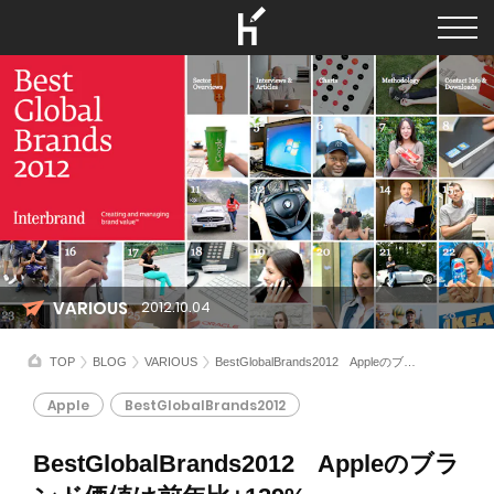
VARIOUS
2012.10.04
TOP
BLOG
VARIOUS
BestGlobalBrands2012 Appleのブランド価値は前年比+129%
Apple
BestGlobalBrands2012
BestGlobalBrands2012 Appleのブラ