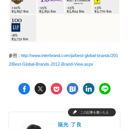
参照 :
http://www.interbrand.com/ja/best-global-brands/201
2/Best-Global-Brands-2012-Brand-View.aspx
t
h
l
n
f
p
この記事を書いた人
福光 了良