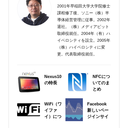
2001年早稲田大学大学院修士
課程修了後、ソニー（株）半
導体経営管理に従事。2002年
退社。（株）メディアピット
取締役就任。2004年（有）ハ
イベロシティを設立。2005年
（株）ハイベロシティに変
更。代表取締役就任。
Nexus10
NFCにつ
の特長
いてのま
とめ
WiFi（ワ
Facebook
イファ
新しいペー
イ）につ
ジインサイ
いてのま
ト（Page