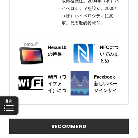
取締役就任。2004年（有）ハ
イベロシティを設立。2005年
（株）ハイベロシティに変
更。代表取締役就任。
Nexus10
NFCにつ
の特長
いてのま
とめ
WiFi（ワ
Facebook
イファ
新しいペー
イ）につ
ジインサイ
いてのま
ト（Page
とめ
Insight）が
すごい！
RECOMMEND