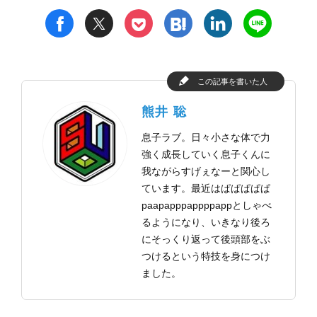
t
h
l
n
f
p
この記事を書いた人
熊井 聡
息子ラブ。日々小さな体で力
強く成長していく息子くんに
我ながらすげぇなーと関心し
ています。最近はぱぱぱぱぱ
paapapppappppappとしゃべ
るようになり、いきなり後ろ
にそっくり返って後頭部をぶ
つけるという特技を身につけ
ました。