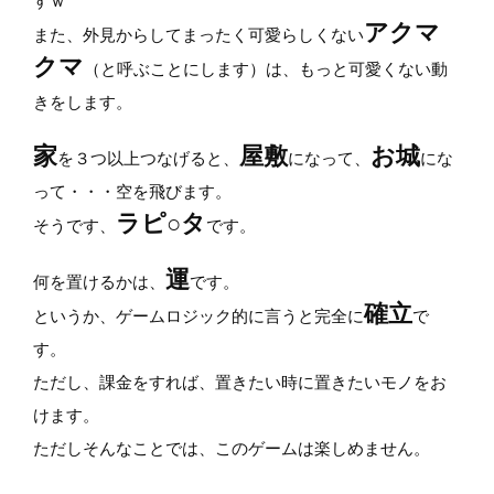
すｗ
アクマ
また、外見からしてまったく可愛らしくない
クマ
（と呼ぶことにします）は、もっと可愛くない動
きをします。
家
屋敷
お城
を３つ以上つなげると、
になって、
にな
って・・・空を飛びます。
ラピ○タ
そうです、
です。
運
何を置けるかは、
です。
確立
というか、ゲームロジック的に言うと完全に
で
す。
ただし、課金をすれば、置きたい時に置きたいモノをお
けます。
ただしそんなことでは、このゲームは楽しめません。