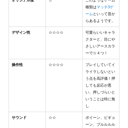
オリジナル度
☆
このようなゲーム
種類は
マッチ3ゲ
ーム
といって昔か
らあるようです。
デザイン性
☆☆☆☆
可愛らいいキャラ
クターと、目にや
さしいアースカラ
ーで☆４つ！
操作性
☆☆☆☆
プレイしていてイ
ライラしないとい
う点を高評価！押
しても反応が悪
い、押しづらいと
いうことは特に無
し
サウンド
☆☆
ポイーン、ピギョ
ーン、プルルルル