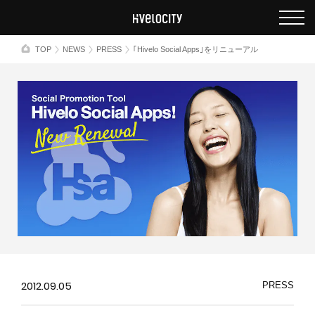
TOP
NEWS
PRESS
｢Hivelo Social Apps｣をリニューアル
2012.09.05
PRESS