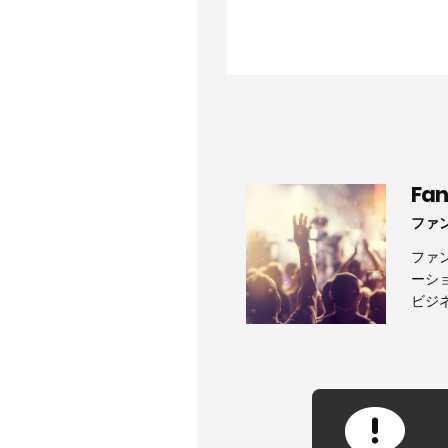
Fa
ファ
ファ
ーシ
ビジ