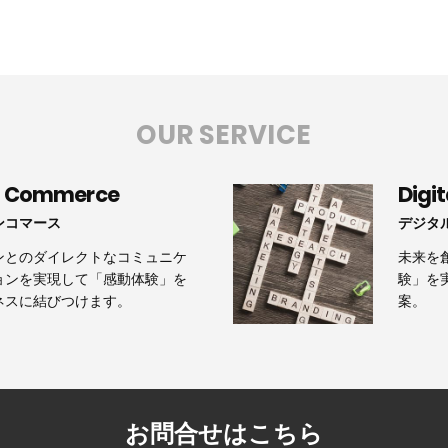
OUR SERVICE
n Commerce
Digi
ンコマース
デジタ
ンとのダイレクトなコミュニケ
未来を
ョンを実現して「感動体験」を
験」を
ネスに結びつけます。
案。
お問合せはこちら