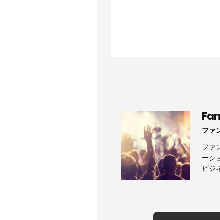
Fa
ファ
ファ
ーシ
ビジ