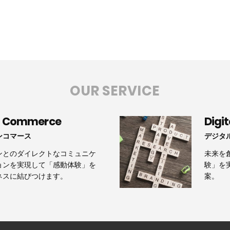
OUR SERVICE
n Commerce
Digi
ンコマース
デジタ
ンとのダイレクトなコミュニケ
未来を
ョンを実現して「感動体験」を
験」を
ネスに結びつけます。
案。