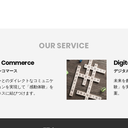
OUR SERVICE
n Commerce
Digi
ンコマース
デジタ
ンとのダイレクトなコミュニケ
未来を
ョンを実現して「感動体験」を
験」を
ネスに結びつけます。
案。