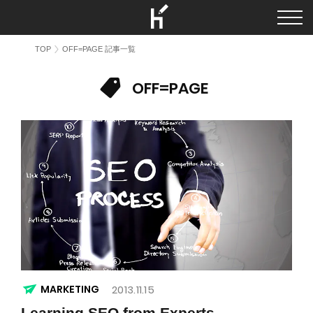
TOP
OFF=PAGE 記事一覧
OFF=PAGE
MARKETING
2013.11.15
Learning SEO from Experts