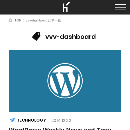
TOP
vvv-dashboard 記事一覧
vvv-dashboard
TECHNOLOGY
2014.12.22
WordPress Weekly News and Tips: