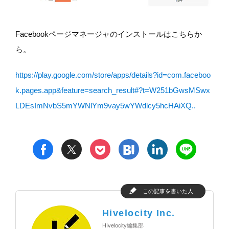
Facebookページマネージャのインストールはこちらか
ら。
https://play.google.com/store/apps/details?id=com.faceboo
k.pages.app&feature=search_result#?t=W251bGwsMSwx
LDEsImNvbS5mYWNlYm9vay5wYWdlcy5hcHAiXQ..
t
h
l
n
f
p
この記事を書いた人
Hivelocity Inc.
HIvelocity編集部