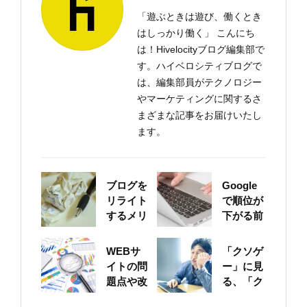
「遊ぶときは遊び、働くとき
はしっかり働く」 こんにち
は！Hivelocityブログ編集部で
す。ハイベロシティブログで
は、編集部員がテクノロジー
やマーケティングに関するさ
まざまな記事をお届けいたし
ます。
ブログを
Google
リライト
で順位が
するメリ
下がる前
ットにつ
に！自身
いて
のサイト
WEBサ
「クソゲ
をちゃん
イトの問
ー」に見
と確認し
題点や改
る、「ク
ておこう
善ポイン
ソサイ