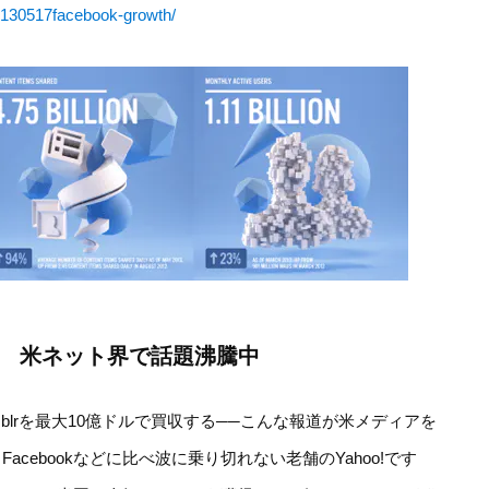
20130517facebook-growth/
r買収？ 米ネット界で話題沸騰中
umblrを最大10億ドルで買収する──こんな報道が米メディアを
r、Facebookなどに比べ波に乗り切れない老舗のYahoo!です