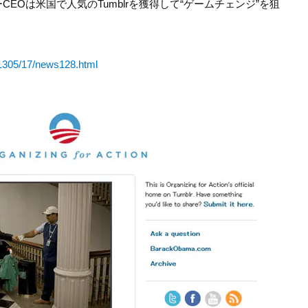
ーCEOは米国で人気のTumblrを獲得して“ゲームチェンジ”を狙
。
s/1305/17/news128.html