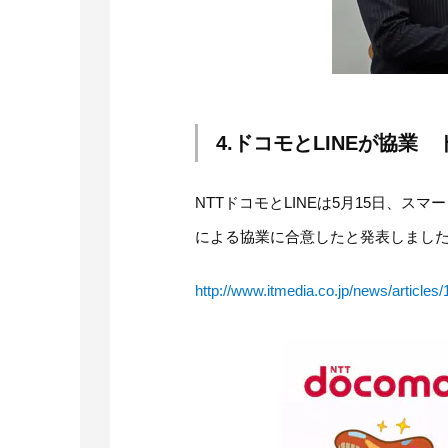
4.ドコモとLINEが協
NTTドコモとLINEは5月15日、ス
による協業に合意したと発表しまし
http://www.itmedia.co.jp/news/article