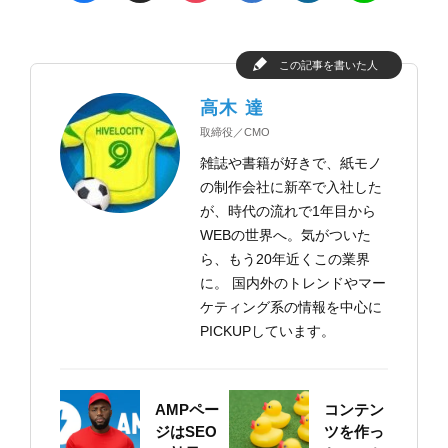
この記事を書いた人
高木 達
取締役／CMO
雑誌や書籍が好きで、紙モノ
の制作会社に新卒で入社した
が、時代の流れで1年目から
WEBの世界へ。気がついた
ら、もう20年近くこの業界
に。 国内外のトレンドやマー
ケティング系の情報を中心に
PICKUPしています。
AMPペー
コンテン
ジはSEO
ツを作っ