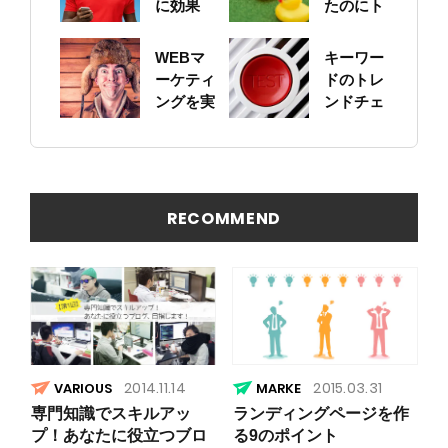
に効果
たのにト
的？導入
ラフィッ
すればト
クが増え
WEBマ
キーワー
ラフィッ
ない。ち
ーケティ
ドのトレ
クは増え
ゃんとス
ングを実
ンドチェ
る？
ニペット
践するた
ックは
やOGP設
めにはペ
Google
定して
ルソナ設
アラート
る？
計からは
で
じめよう
RECOMMEND
2014.11.14
2015.03.31
VARIOUS
専門知識でスキルアッ
ランディングページを作
プ！あなたに役立つブロ
る9のポイント