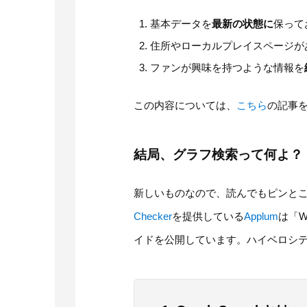
基本データを
最新の状態に
保って
住所やローカルプレイスページが
ファンが興味を持つような情報を
この内容については、
こちら
の記事
結局、グラフ検索って何よ？
新しいものなので、読んでもピンと
Checker
を提供している
Applum
は「W
イドを公開しています。ハイベロシ