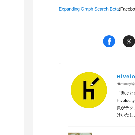
Expanding Graph Search Beta
(Faceb
t
f
Hivelo
HIvelocit
「遊ぶと
Hivel
員がテク
けいたし