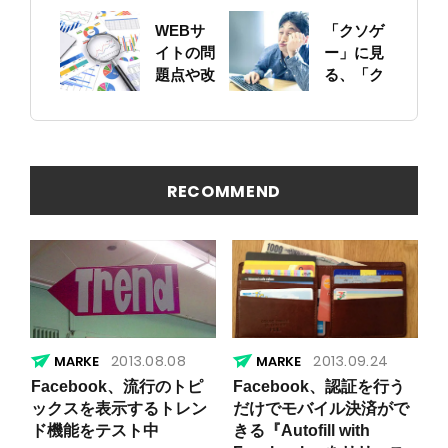
ットにつ
に！自身
いて
のサイト
WEBサ
「クソゲ
をちゃん
イトの問
ー」に見
と確認し
題点や改
る、「ク
ておこう
善ポイン
ソサイ
トの概要
ト」の原
を簡易に
因
見つける
方法
RECOMMEND
2013.08.08
2013.09.24
Facebook、流行のトピ
Facebook、認証を行う
ックスを表示するトレン
だけでモバイル決済がで
ド機能をテスト中
きる『Autofill with