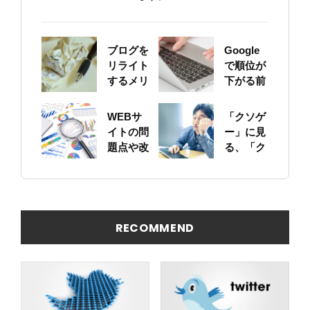
ブログを
Google
リライト
で順位が
するメリ
下がる前
ットにつ
に！自身
いて
のサイト
WEBサ
「クソゲ
をちゃん
イトの問
ー」に見
と確認し
題点や改
る、「ク
ておこう
善ポイン
ソサイ
トの概要
ト」の原
を簡易に
因
見つける
方法
RECOMMEND