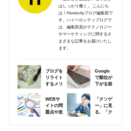
はしっかり働く」 こんにち
は！Hivelocityブログ編集部で
す。ハイベロシティブログで
は、編集部員がテクノロジー
やマーケティングに関するさ
まざまな記事をお届けいたし
ます。
ブログを
Google
リライト
で順位が
するメリ
下がる前
ットにつ
に！自身
いて
のサイト
WEBサ
「クソゲ
をちゃん
イトの問
ー」に見
と確認し
題点や改
る、「ク
ておこう
善ポイン
ソサイ
トの概要
ト」の原