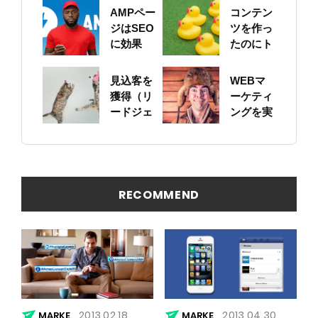
AMPペー
コンテン
ジはSEO
ツを作っ
に効果
たのにト
的？導入
ラフィッ
すればト
クが増え
見込客を
WEBマ
ラフィッ
ない。ち
獲得（リ
ーケティ
クは増え
ゃんとス
ードジェ
ングを実
る？
ニペット
ネレーシ
践するた
やOGP設
ョン）す
めにはペ
定して
る準備は
ルソナ設
る？
できてい
計からは
ますか？
じめよう
RECOMMEND
2013.02.18
2013.04.30