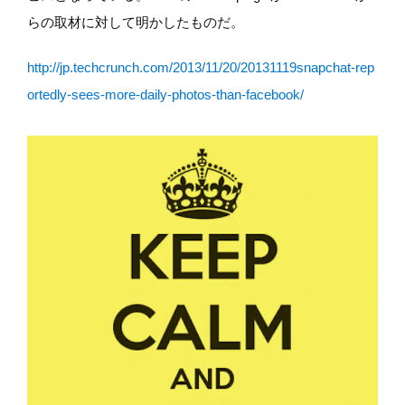
らの取材に対して明かしたものだ。
http://jp.techcrunch.com/2013/11/20/20131119snapchat-rep
ortedly-sees-more-daily-photos-than-facebook/