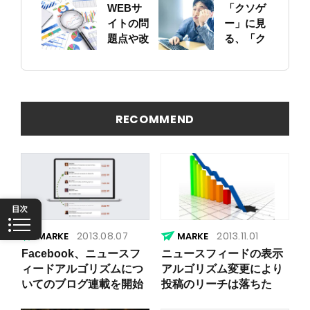
いて
のサイト
WEBサ
「クソゲ
をちゃん
イトの問
ー」に見
と確認し
題点や改
る、「ク
ておこう
善ポイン
ソサイ
トの概要
ト」の原
を簡易に
因
見つける
方法
RECOMMEND
2013.08.07
2013.11.01
Facebook、ニュースフ
ニュースフィードの表示
ィードアルゴリズムにつ
アルゴリズム変更により
いてのブログ連載を開始
投稿のリーチは落ちた