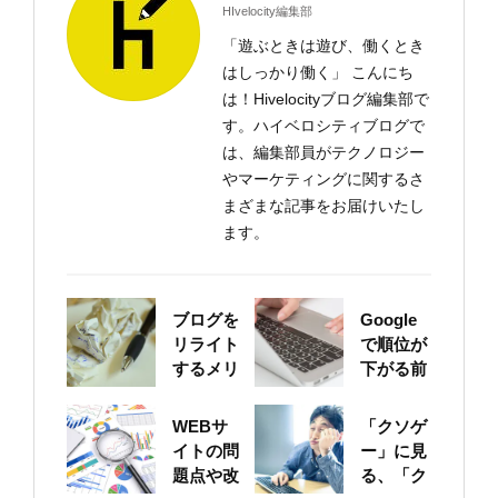
HIvelocity編集部
「遊ぶときは遊び、働くとき
はしっかり働く」 こんにち
は！Hivelocityブログ編集部で
す。ハイベロシティブログで
は、編集部員がテクノロジー
やマーケティングに関するさ
まざまな記事をお届けいたし
ます。
ブログを
Google
リライト
で順位が
するメリ
下がる前
ットにつ
に！自身
いて
のサイト
WEBサ
「クソゲ
をちゃん
イトの問
ー」に見
と確認し
題点や改
る、「ク
ておこう