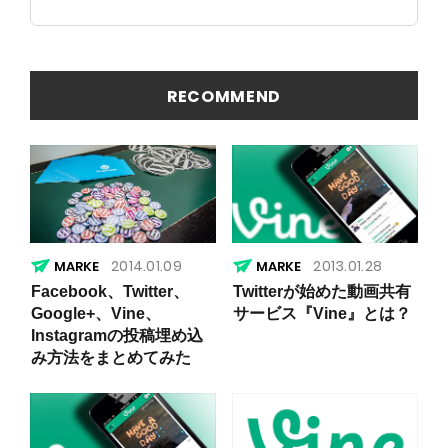
善ポイン
ソサイ
トの概要
ト」の原
を簡易に
因
見つける
方法
RECOMMEND
2014.01.09
2013.01.28
Facebook、Twitter、
Twitterが始めた動画共有
Google+、Vine、
サービス『Vine』とは？
Instagramの投稿埋め込
み方法をまとめてみた