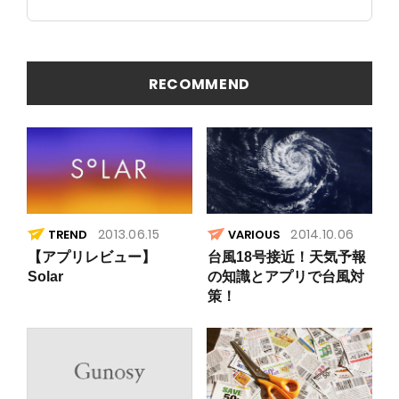
これに決
リッピン
まり
グマスク
でお手軽
写真編集
RECOMMEND
2013.06.15
2014.10.06
TREND
VARIOUS
【アプリレビュー】
台風18号接近！天気予報
Solar
の知識とアプリで台風対
策！