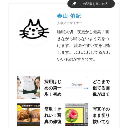
この記事を書いた人
春山 侑紀
人事／デザイナー
睡眠大切、夜更かし最高！書
きながら眠らないよう気をつ
けます。 読みやすい文を目指
します。 ふわふわしてるかわ
いいものがすきです。
採用はじ
どこまで
めの第一
似てる画
歩！初め
像が出て
ての求人
くる？！
票作りに
Google
簡単！き
写真その
挑戦
画像検索
れい！写
まま切り
を試して
真の修復
抜いてな
みた！
ツールは
い？ ク