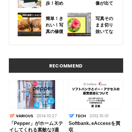
歩！初め
像が出て
ての求人
くる？！
票作りに
Google
簡単！き
写真その
挑戦
画像検索
れい！写
まま切り
を試して
真の修復
抜いてな
みた！
ツールは
い？ ク
これに決
リッピン
まり
グマスク
でお手軽
写真編集
RECOMMEND
2014.10.27
2012.10.01
VARIOUS
「Pepper」がホームステ
Softbank､eAccessを買
イしてくれる素敵な3週
収