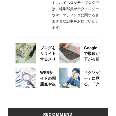
す。ハイベロシティブログで
は、編集部員がテクノロジー
やマーケティングに関するさ
まざまな記事をお届けいたし
ます。
ブログを
Google
リライト
で順位が
するメリ
下がる前
ットにつ
に！自身
いて
のサイト
WEBサ
「クソゲ
をちゃん
イトの問
ー」に見
と確認し
題点や改
る、「ク
ておこう
善ポイン
ソサイ
トの概要
ト」の原
を簡易に
因
見つける
方法
RECOMMEND