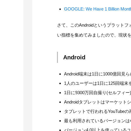
GOOGLE: We Have 1 Billion Monthl
さて、このAndroidというプラッ
い指標を集めてみましたので、現状
Android
Android端末は1日に1000億回見
1人のユーザーは1日に125回端末を見ている
1日に9300万回自撮り(セルフィー)が行わ
Androidタブレットはマーケットシェア
タブレットで行われるYouTubeの再生回数
最も利用されているバージョンは4.1.x(J
バージョン4.0以上を使っているユ