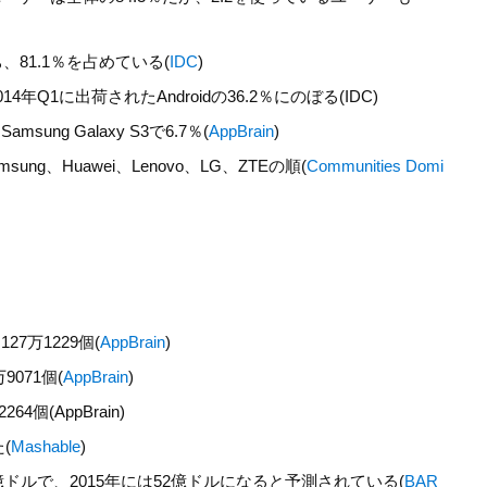
81.1％を占めている(
IDC
)
年Q1に出荷されたAndroidの36.2％にのぼる(IDC)
sung Galaxy S3で6.7％(
AppBrain
)
sung、Huawei、Lenovo、LG、ZTEの順(
Communities Domi
27万1229個(
AppBrain
)
071個(
AppBrain
)
個(AppBrain)
(
Mashable
)
上は13億ドルで、2015年には52億ドルになると予測されている(
BAR