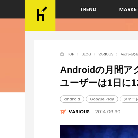
TREND
MARKE
TOP
BLOG
VARIOUS
Andro
Androidの月
ユーザーは1日に1
android
Google Play
スマー
2014.06.30
VARIOUS