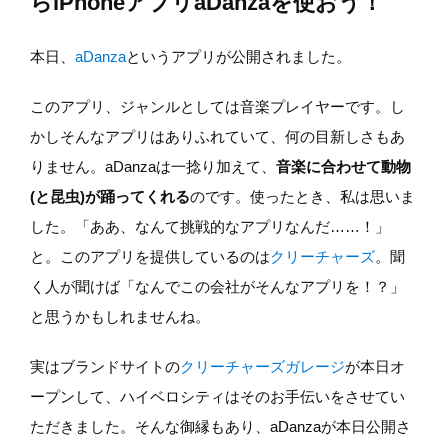
らiPhoneアプリaDanzaを使おう！
本日、
aDanza
というアプリが公開されました。
このアプリ、ジャンルとしては音楽プレイヤーです。し
かしそんなアプリはありふれていて、何の目新しさもあ
りません。aDanzaは一捻り加えて、
音楽に合わせて動物
(と昆虫)が踊ってくれる
のです。使ったとき、私は思いま
した。「ああ、なんて挑戦的なアプリなんだ……！」
と。このアプリを提供しているのは
クリーチャーズ
。聞
く人が聞けば「なんでこの会社がそんなアプリを！？」
と思うかもしれませんね。
実はブランドサイトの
クリーチャーズガレージ
が本日オ
ープンして、ハイベロシティはそのお手伝いをさせてい
ただきました。そんな御縁もあり、aDanzaが本日公開さ