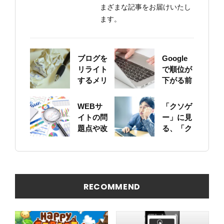
まざまな記事をお届けいたし
ます。
ブログを
Google
リライト
で順位が
するメリ
下がる前
ットにつ
に！自身
いて
のサイト
WEBサ
「クソゲ
をちゃん
イトの問
ー」に見
と確認し
題点や改
る、「ク
ておこう
善ポイン
ソサイ
トの概要
ト」の原
を簡易に
因
見つける
方法
RECOMMEND