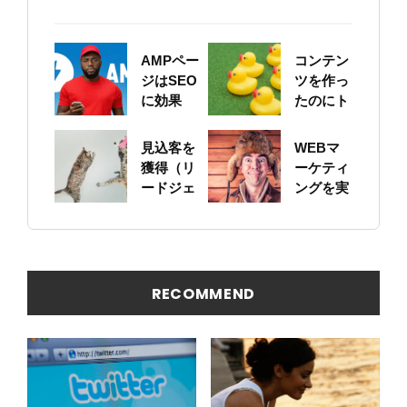
AMPペー
コンテン
ジはSEO
ツを作っ
に効果
たのにト
的？導入
ラフィッ
すればト
クが増え
見込客を
WEBマ
ラフィッ
ない。ち
獲得（リ
ーケティ
クは増え
ゃんとス
ードジェ
ングを実
る？
ニペット
ネレーシ
践するた
やOGP設
ョン）す
めにはペ
定して
る準備は
ルソナ設
る？
できてい
計からは
ますか？
じめよう
RECOMMEND