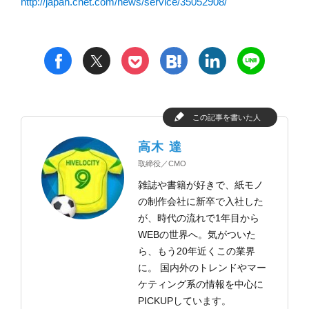
http://japan.cnet.com/news/service/35052908/
t
h
l
n
f
p
この記事を書いた人
高木 達
取締役／CMO
雑誌や書籍が好きで、紙モノ
の制作会社に新卒で入社した
が、時代の流れで1年目から
WEBの世界へ。気がついた
ら、もう20年近くこの業界
に。 国内外のトレンドやマー
ケティング系の情報を中心に
PICKUPしています。