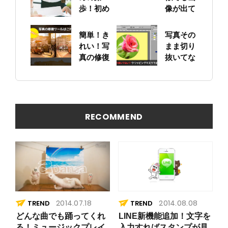
歩！初め
像が出て
ての求人
くる？！
票作りに
Google
簡単！き
写真その
挑戦
画像検索
れい！写
まま切り
を試して
真の修復
抜いてな
みた！
ツールは
い？ ク
これに決
リッピン
まり
グマスク
でお手軽
写真編集
RECOMMEND
2014.07.18
2014.08.08
TREND
TREND
どんな曲でも踊ってくれ
LINE新機能追加！文字を
る！ミュージックプレイ
入力すればスタンプが見