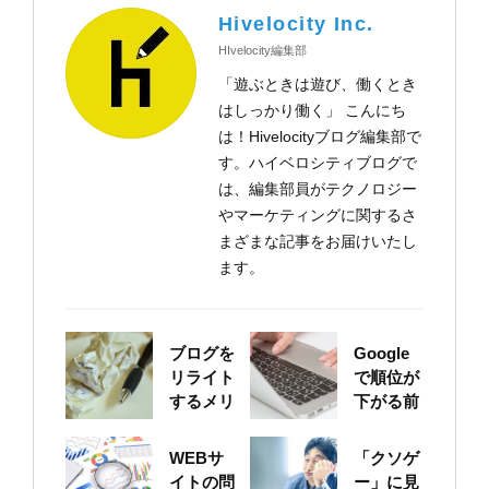
Hivelocity Inc.
HIvelocity編集部
「遊ぶときは遊び、働くとき
はしっかり働く」 こんにち
は！Hivelocityブログ編集部で
す。ハイベロシティブログで
は、編集部員がテクノロジー
やマーケティングに関するさ
まざまな記事をお届けいたし
ます。
ブログを
Google
リライト
で順位が
するメリ
下がる前
ットにつ
に！自身
いて
のサイト
WEBサ
「クソゲ
をちゃん
イトの問
ー」に見