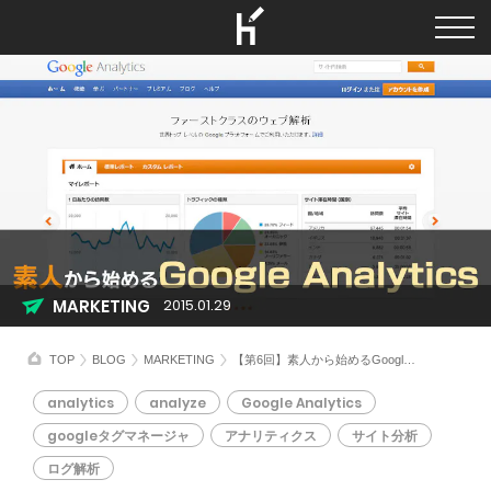
MARKETING
2015.01.29
TOP
BLOG
MARKETING
【第6回】素人から始めるGoogle Analytics ～Googleタグマネージャって何？その2～
analytics
analyze
Google Analytics
googleタグマネージャ
アナリティクス
サイト分析
ログ解析