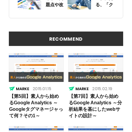
と確認し
題点や改
る、「ク
ておこう
善ポイン
ソサイ
トの概要
ト」の原
を簡易に
因
見つける
方法
RECOMMEND
2015.01.15
2015.02.19
【第5回】素人から始め
【第7回】素人から始め
るGoogle Analytics ～
るGoogle Analytics ～分
Googleタグマネージャっ
析結果を基にしたwebサ
て何？その1～
イトの設計～