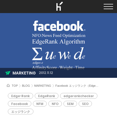
MARKETING
2012.11.12
TOP
BLOG
MARKETING
Facebook エッジランク（EdgeRank)のまとめ
Edge-Rank
EdgeRank
edgerankchecker
Facebook
NFM
NFO
SEM
SEO
エッジランク