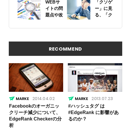
WEBサ
「クソゲ
をちゃん
イトの問
ー」に見
と確認し
題点や改
る、「ク
ておこう
善ポイン
ソサイ
トの概要
ト」の原
を簡易に
因
見つける
方法
RECOMMEND
2014.04.02
2013.07.23
Facebookのオーガニッ
#ハッシュタグ は
クリーチ減少について、
#EdgeRank に影響があ
EdgeRank Checkerの分
るのか？
析