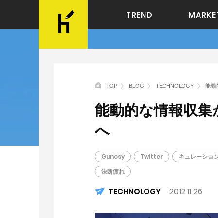
TREND
MARKE
TOP
BLOG
TECHNOLOGY
能動
能動的な情報収集
へ
Gunosy
Twitter
キュレーショ
決断疲れ
2012.11.26
TECHNOLOGY