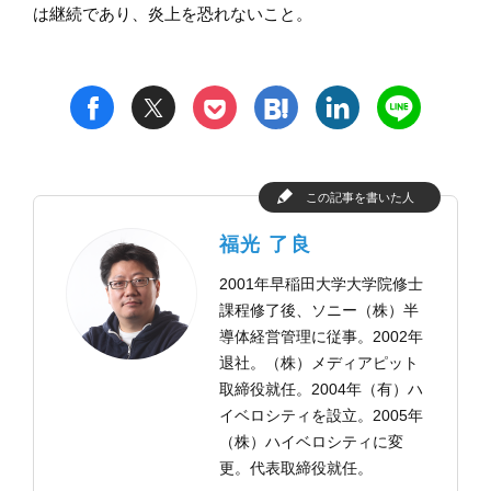
は継続であり、炎上を恐れないこと。
t
h
l
n
f
p
この記事を書いた人
福光 了良
2001年早稲田大学大学院修士
課程修了後、ソニー（株）半
導体経営管理に従事。2002年
退社。（株）メディアピット
取締役就任。2004年（有）ハ
イベロシティを設立。2005年
（株）ハイベロシティに変
更。代表取締役就任。