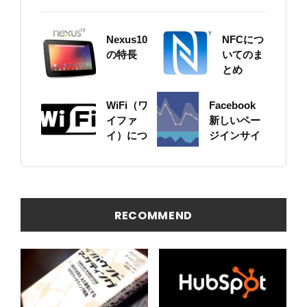
Nexus10
NFCにつ
の特長
いてのま
とめ
WiFi（ワ
Facebook
イファ
新しいペー
イ）につ
ジインサイ
いてのま
ト（Page
とめ
Insight）が
すごい！
RECOMMEND