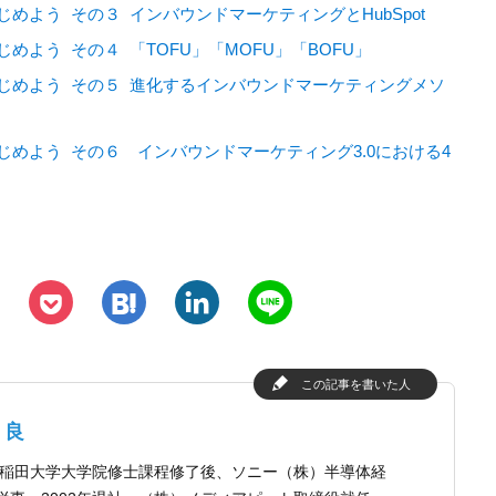
めよう その３ インバウンドマーケティングとHubSpot
よう その４ 「TOFU」「MOFU」「BOFU」
じめよう その５ 進化するインバウンドマーケティングメソ
めよう その６ インバウンドマーケティング3.0における4
h
l
n
p
この記事を書いた人
了良
年早稲田大学大学院修士課程修了後、ソニー（株）半導体経