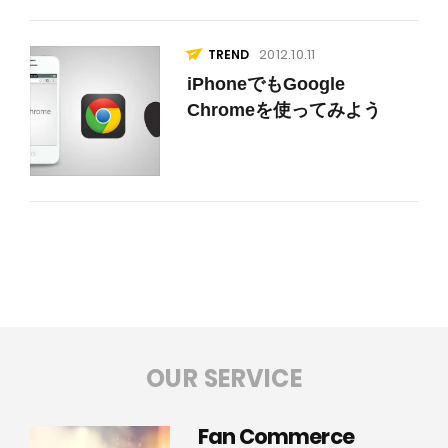
2012.10.11
TREND
iPhoneでもGoogle
Chromeを使ってみよう
OUR SERVICE
Fan Commerce