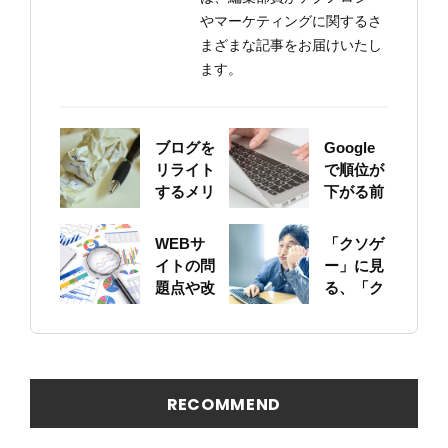
やマーケティングに関するさ
まざまな記事をお届けいたし
ます。
ブログを
Google
リライト
で順位が
するメリ
下がる前
ットにつ
に！自身
いて
のサイト
WEBサ
「クソゲ
をちゃん
イトの問
ー」に見
と確認し
題点や改
る、「ク
ておこう
善ポイン
ソサイ
トの概要
ト」の原
を簡易に
因
見つける
方法
RECOMMEND