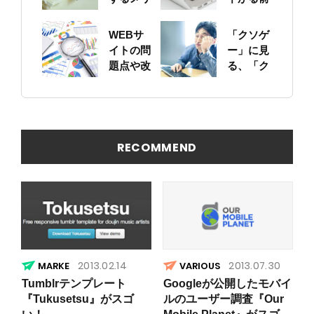
ットにつ
に！自身
いて
のサイト
WEBサ
「クソゲ
をちゃん
イトの問
ー」に見
と確認し
題点や改
る、「ク
ておこう
善ポイン
ソサイ
トの概要
ト」の原
を簡易に
因
見つける
方法
RECOMMEND
2013.02.14
2013.07.30
VARIOUS
Tumblrテンプレート
Googleが公開したモバイ
『Tukusetsu』がスゴ
ルのユーザー調査『Our