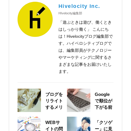
Hivelocity Inc.
HIvelocity編集部
「遊ぶときは遊び、働くとき
はしっかり働く」 こんにち
は！Hivelocityブログ編集部で
す。ハイベロシティブログで
は、編集部員がテクノロジー
やマーケティングに関するさ
まざまな記事をお届けいたし
ます。
ブログを
Google
リライト
で順位が
するメリ
下がる前
ットにつ
に！自身
いて
のサイト
WEBサ
「クソゲ
をちゃん
イトの問
ー」に見