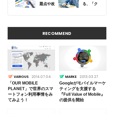
と確認し
題点や改
る、「ク
ておこう
善ポイン
ソサイ
トの概要
ト」の原
を簡易に
因
見つける
方法
RECOMMEND
2014.07.04
2013.03.27
VARIOUS
「OUR MOBILE
Googleがモバイルマーケ
PLANET」で世界のスマ
ティングを支援する
ートフォン利用事情をみ
『Full Value of Mobile』
てみよう！
の提供を開始