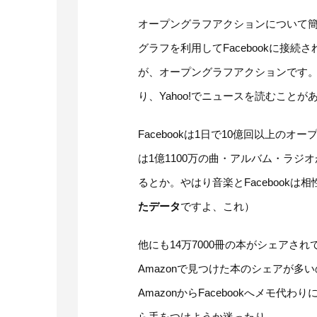
オープングラフアクションについて
グラフを利用してFacebookに接続
が、オープングラフアクションです。例えばP
り、Yahoo!でニュースを読むことが
Facebookは1日で10億回以上の
は1億1100万の曲・アルバム・ラジ
るとか。やはり音楽とFacebookは
たデータ
ですよ、これ）
他にも14万7000冊の本がシェア
Amazonで見つけた本のシェアが
AmazonからFacebookへメモ
ら手をつけようか迷ったり。