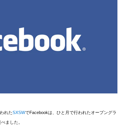
行われた
SXSW
でFacebookは、ひと月で行われたオープングラ
述べました。