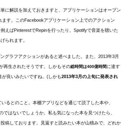
簡単に解説を加えておきますと、アプリケーションはオープン
されます。このFacebookアプリケーション上でのアクション
interestでRepinを行ったり、Spotifyで音楽を聴いた
あげられます。
オープングラフアクションがあると述べました。また、2013年3月
オが再生されたそうです。しかもその
に達す
総時間は400億時間
相性が良いみたいですね。(しかも
2013年3月の上旬に発表され
されているとのこと。本棚アプリなどを通じて読了した本や、
多いのではないでしょうか。私も気になった本を見つけたら、
代わりに投稿しております。見返すと読みたい本が山積みで、どれか