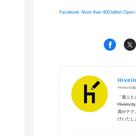
Facebook: More than 400 billion Open
t
f
Hivelo
HIvelocit
「遊ぶと
Hivel
員がテク
けいたし