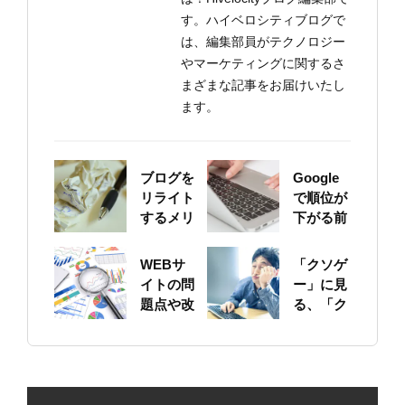
す。ハイベロシティブログで
は、編集部員がテクノロジー
やマーケティングに関するさ
まざまな記事をお届けいたし
ます。
ブログを
Google
リライト
で順位が
するメリ
下がる前
ットにつ
に！自身
いて
のサイト
WEBサ
「クソゲ
をちゃん
イトの問
ー」に見
と確認し
題点や改
る、「ク
ておこう
善ポイン
ソサイ
トの概要
ト」の原
を簡易に
因
見つける
方法