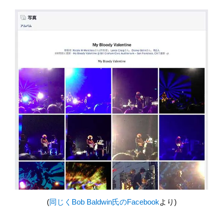
(
同じくBob Baldwin氏のFacebook
より)