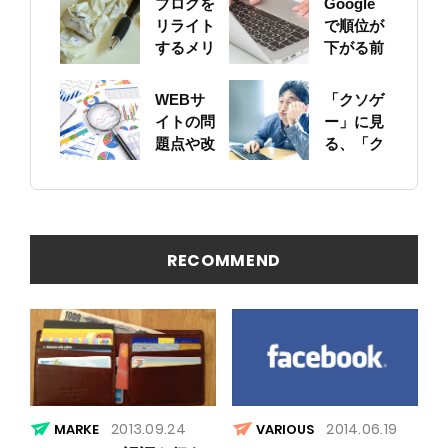
ブログを
Google
リライト
で順位が
するメリ
下がる前
ットにつ
に！自身
いて
のサイト
WEBサ
「クソゲ
をちゃん
イトの問
ー」に見
と確認し
題点や改
る、「ク
ておこう
善ポイン
ソサイ
トの概要
ト」の原
を簡易に
因
見つける
方法
RECOMMEND
2013.09.24
2014.06.19
VARIOUS