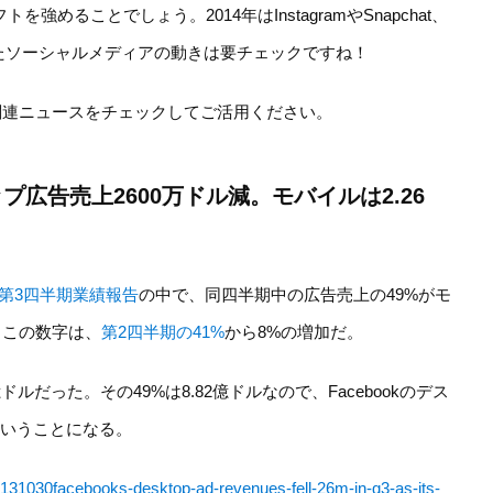
を強めることでしょう。2014年はInstagramやSnapchat、
したソーシャルメディアの動きは要チェックですね！
関連ニュースをチェックしてご活用ください。
トップ広告売上2600万ドル減。モバイルは2.26
第3四半期業績報告
の中で、同四半期中の広告売上の49%がモ
。この数字は、
第2四半期の41%
から8%の増加だ。
億ドルだった。その49%は8.82億ドルなので、Facebookのデス
ということになる。
0131030facebooks-desktop-ad-revenues-fell-26m-in-q3-as-its-