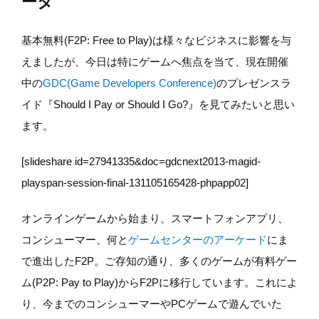
ータ
基本無料(F2P: Free to Play)は様々なビジネスに影響を与
えましたが、今日は特にゲームへ焦点を当て、現在開催
中の
GDC(Game Developers Conference)
のプレゼンスラ
イド『Should I Pay or Should I Go?』を見てみたいと思い
ます。
[slideshare id=27941335&doc=gdcnext2013-magid-
playspan-session-final-131105165428-phpapp02]
オンラインゲームから始まり、スマートフォンアプリ、
コンシューマー、何と
ゲームセンターのアーケード
にま
で進出したF2P。ご存知の通り、多くのゲームが有料ゲー
ム(P2P: Pay to Play)からF2Pに移行しています。これによ
り、今までのコンシューマーやPCゲームで遊んでいた