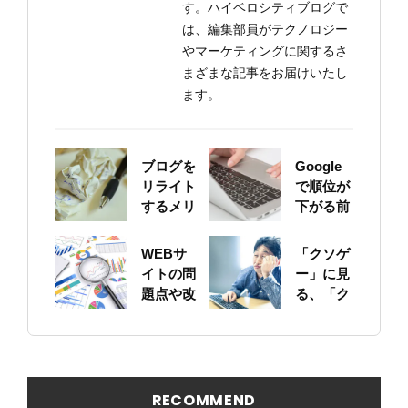
す。ハイベロシティブログで
は、編集部員がテクノロジー
やマーケティングに関するさ
まざまな記事をお届けいたし
ます。
ブログを
Google
リライト
で順位が
するメリ
下がる前
ットにつ
に！自身
いて
のサイト
WEBサ
「クソゲ
をちゃん
イトの問
ー」に見
と確認し
題点や改
る、「ク
ておこう
善ポイン
ソサイ
トの概要
ト」の原
を簡易に
因
見つける
方法
RECOMMEND