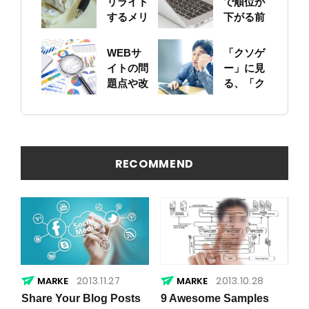
リライト
で順位が
するメリ
下がる前
ットにつ
に！自身
いて
のサイト
WEBサ
「クソゲ
をちゃん
イトの問
ー」に見
と確認し
題点や改
る、「ク
ておこう
善ポイン
ソサイ
トの概要
ト」の原
を簡易に
因
見つける
方法
RECOMMEND
2013.11.27
2013.10.28
Share Your Blog Posts
9 Awesome Samples