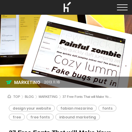
MARKETING
2013.11.18
TOP
BLOG
MARKETING
37 Free Fonts That will Make Your Blog Looks Awesome
design your website
fabian mezarina
fonts
free
free fonts
inbound marketing