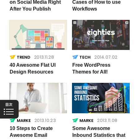
on Social Media Right
Cases of How to use
After You Publish
Workflows
2013.11.28
2014.07.02
TREND
40 Awesome Flat UI
Free WordPress
Design Resources
Themes for All!
2013.10.23
2013.11.08
10 Steps to Create
Some Awesome
Awesome Email
Inbound Statistics that