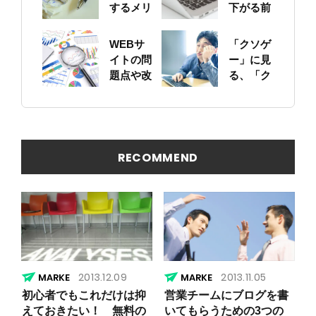
するメリ
下がる前
ットにつ
に！自身
いて
のサイト
WEBサ
「クソゲ
をちゃん
イトの問
ー」に見
と確認し
題点や改
る、「ク
ておこう
善ポイン
ソサイ
トの概要
ト」の原
を簡易に
因
見つける
方法
RECOMMEND
2013.12.09
2013.11.05
初心者でもこれだけは抑
営業チームにブログを書
えておきたい！ 無料の
いてもらうための3つの