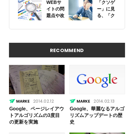
WEBサ
「クソゲ
をちゃん
イトの問
ー」に見
と確認し
題点や改
る、「ク
ておこう
善ポイン
ソサイ
トの概要
ト」の原
を簡易に
因
見つける
方法
RECOMMEND
2014.02.12
2014.02.13
Google、ページレイアウ
Google、華麗なるアルゴ
トアルゴリズムの3度目
リズムアップデートの歴
の更新を実施
史