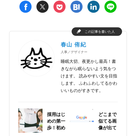
t
h
l
n
f
p
この記事を書いた人
春山 侑紀
人事／デザイナー
睡眠大切、夜更かし最高！書
きながら眠らないよう気をつ
けます。 読みやすい文を目指
します。 ふわふわしてるかわ
いいものがすきです。
採用はじ
どこまで
めの第一
似てる画
歩！初め
像が出て
ての求人
くる？！