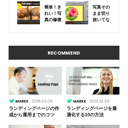
票作りに
Google
簡単！き
写真その
挑戦
画像検索
れい！写
まま切り
を試して
真の修復
抜いてな
みた！
ツールは
い？ ク
これに決
リッピン
まり
グマスク
でお手軽
写真編集
RECOMMEND
2016.02.05
2013.10.23
ランディングページの作
ランディングページを最
成から運用までのコツ
適化する10の方法