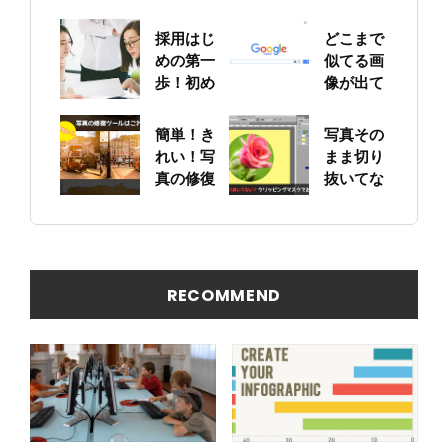
採用はじ
どこまで
めの第一
似てる画
歩！初め
像が出て
ての求人
くる？！
票作りに
Google
簡単！き
写真その
挑戦
画像検索
れい！写
まま切り
を試して
真の修復
抜いてな
みた！
ツールは
い？ ク
これに決
リッピン
まり
グマスク
でお手軽
写真編集
RECOMMEND