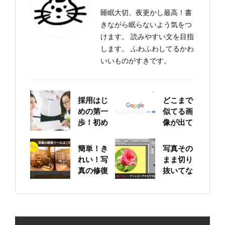
睡眠大切、夜更かし最高！書
きながら眠らないよう気をつ
けます。 読みやすい文を目指
します。 ふわふわしてるかわ
いいものがすきです。
採用はじ
どこまで
めの第一
似てる画
歩！初め
像が出て
ての求人
くる？！
票作りに
Google
簡単！き
写真その
挑戦
画像検索
れい！写
まま切り
を試して
真の修復
抜いてな
みた！
ツールは
い？ ク
これに決
リッピン
まり
グマスク
でお手軽