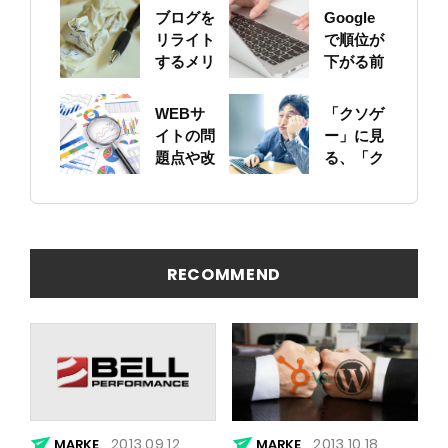
ブログを
Google
リライト
で順位が
するメリ
下がる前
ットにつ
に！自身
いて
のサイト
WEBサ
「クソゲ
をちゃん
イトの問
ー」に見
と確認し
題点や改
る、「ク
ておこう
善ポイン
ソサイ
トの概要
ト」の原
を簡易に
因
見つける
方法
RECOMMEND
2013.09.12
2013.10.18