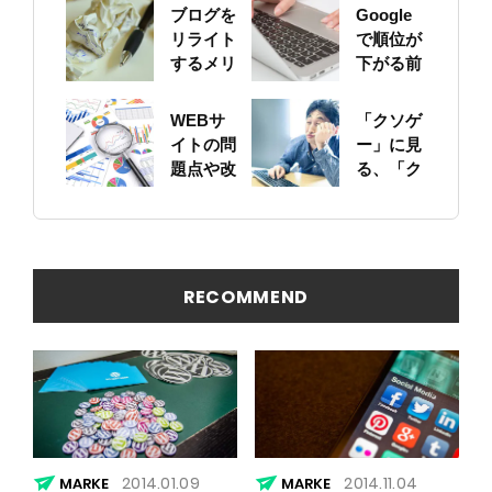
ブログを
Google
リライト
で順位が
するメリ
下がる前
ットにつ
に！自身
いて
のサイト
WEBサ
「クソゲ
をちゃん
イトの問
ー」に見
と確認し
題点や改
る、「ク
ておこう
善ポイン
ソサイ
トの概要
ト」の原
を簡易に
因
見つける
方法
RECOMMEND
2014.01.09
2014.11.04